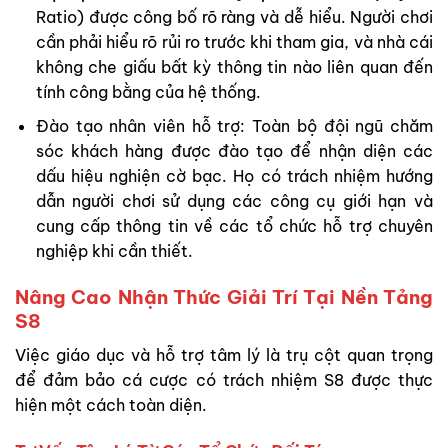
Ratio) được công bố rõ ràng và dễ hiểu. Người chơi
cần phải hiểu rõ rủi ro trước khi tham gia, và nhà cái
không che giấu bất kỳ thông tin nào liên quan đến
tính công bằng của hệ thống.
Đào tạo nhân viên hỗ trợ: Toàn bộ đội ngũ chăm
sóc khách hàng được đào tạo để nhận diện các
dấu hiệu nghiện cờ bạc. Họ có trách nhiệm hướng
dẫn người chơi sử dụng các công cụ giới hạn và
cung cấp thông tin về các tổ chức hỗ trợ chuyên
nghiệp khi cần thiết.
Nâng Cao Nhận Thức Giải Trí Tại Nền Tảng
S8
Việc giáo dục và hỗ trợ tâm lý là trụ cột quan trọng
để đảm bảo cá cược có trách nhiệm S8 được thực
hiện một cách toàn diện.