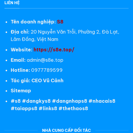
LIÊN HỆ
Tên doanh nghiệp:
S8
Địa chỉ:
20 Nguyễn Văn Trỗi, Phường 2, Đà Lạt,
Lâm Đồng, Việt Nam
Website:
https://s8e.top/
Email:
admin@s8e.top
Hotline:
0977789599
Tác giả:
CEO Vũ Cảnh
Sitemap
#s8 #dangkys8 #dangnhaps8 #nhacais8
#taiapps8 #links8 #thethaos8
NHÀ CUNG CẤP ĐỐI TÁC