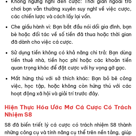
Không ngừng nghĩ đến cược: Thời gian ngoài trò
chơi bạn vẫn thường xuyên suy nghĩ về việc cược,
các chiến lược và cách lấy lại vốn.
Che giấu hành vi: Bạn bắt đầu nói dối gia đình, bạn
bè hoặc đối tác về số tiền đã thua hoặc thời gian
đã dành cho việc cá cược.
Sử dụng tiền không có khả năng chi trả: Bạn dùng
tiền thuê nhà, tiền học phí hoặc các khoản tiền
quan trọng khác để đặt cược với hy vọng gỡ gạc.
Mất hứng thú với sở thích khác: Bạn bỏ bê công
việc, học tập, hoặc không còn hứng thú với các
hoạt động xã hội và giải trí trước đây.
Hiện Thực Hóa Ước Mơ Cá Cược Có Trách
Nhiệm S8
S8 đã biến triết lý cá cược có trách nhiệm S8 thành
những công cụ và tính năng cụ thể trên nền tảng, giúp